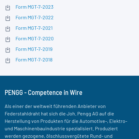
Form MGT-7-2023
Form MGT-7-2022
Form MGT-7-2021
Form MGT-7-2020
Form MGT-7-2019
Form MGT-7-2018
PENGG - Competence in Wire
Als einer der weltweit führenden Anbieter von
Federstahldraht hat sich die Joh. Pengg AG auf die
Herstellung von Produkten für die Automotive-, Elektro-
und Maschinenbauindustrie spezialisiert. Produziert
werden gezogene, ölschlussvergütete Rund- und