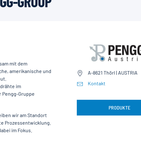
NGG-GROUP
nsam mit dem
sche, amerikanische und
A-8621 Thörl | AUSTRIA
ut.
Kontakt
drähte im
er Pengg-Gruppe
PRODUKTE
reiben wir am Standort
rte Prozessentwicklung.
abei im Fokus.