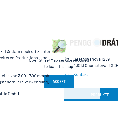
E-Ländern noch effizienter
weiteren Produktions- und
Beethovenova 1269
OpenStreetMap service required
43013 Chomutova | TS
to load this map.
Kontakt
eich von 3,00 - 7,00 mm ab.
ACCEPT
gsfedern ihre Verwendung.
stria GmbH.
PRODUKTE