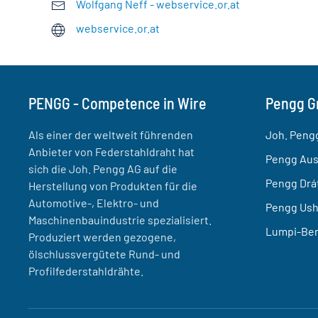
Wolfgang Neff - webservice.or.at
webservice.or.at
PENGG - Competence in Wire
Pengg G
Als einer der weltweit führenden
Joh. Peng
Anbieter von Federstahldraht hat
Pengg Aus
sich die Joh. Pengg AG auf die
Pengg Drát 
Herstellung von Produkten für die
Automotive-, Elektro- und
Pengg Usha
Maschinenbauindustrie spezialisiert.
Lumpi-Ber
Produziert werden gezogene,
ölschlussvergütete Rund- und
Profilfederstahldrähte.