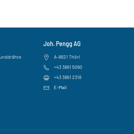
Joh. Pengg AG
Runddrähte
A-8621 Thörl
+43 3861 5090
+43 3861 2318
E-Mail