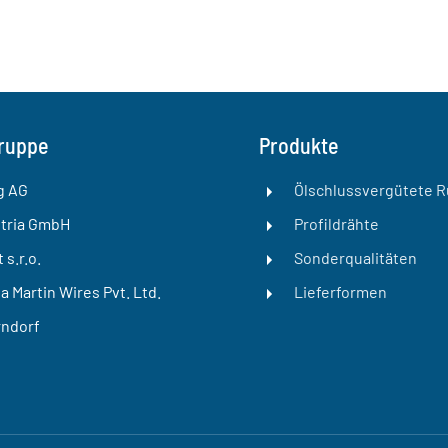
ruppe
Produkte
g AG
Ölschlussvergütete 
tria GmbH
Profildrähte
s.r.o.
Sonderqualitäten
 Martin Wires Pvt. Ltd.
Lieferformen
ndorf